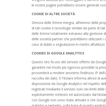
le nostre pagine potrebbero essere generati cookie
COOKIE DI ALTRE SOCIETÀ
Dimora delle Emme integra, all’interno delle propr
di tali cookie e tecnologie similari da parte di t
delle Emme totalmente estraneo alla gestione di 
delle società partner che potrebbero utilizzare 
caso di dubbi o segnalazioni in merito all’utilizz
COOKIES DI GOOGLE ANALYTICS
Questo sito fa uso del servizio offerto da Google An
garantire nel modo più rigoroso possibile la pri
provvederà a rendere anonimo l’indirizzo IP dell’
raccolta dei dati). Il Titolare informa altresì 
disposizione da Google Analytics nel rispetto del
registrati mediante il servizio solo nei limiti del
esplicitamente richiesto ed autorizzato dal titolar
con Google non sono state attivate e che Google A
statistici e pertanto, sulla base di quanto esplici