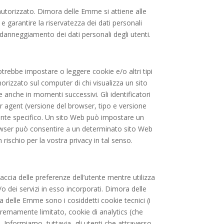
autorizzato. Dimora delle Emme si attiene alle
e garantire la riservatezza dei dati personali
i danneggiamento dei dati personali degli utenti.
trebbe impostare o leggere cookie e/o altri tipi
emorizzato sul computer di chi visualizza un sito
e anche in momenti successivi. Gli identificatori
r agent (versione del browser, tipo e versione
utente specifico. Un sito Web può impostare un
owser può consentire a un determinato sito Web
rischio per la vostra privacy in tal senso.
raccia delle preferenze dell’utente mentre utilizza
 e/o dei servizi in esso incorporati. Dimora delle
a delle Emme sono i cosiddetti cookie tecnici (i
stremamente limitato, cookie di analytics (che
a). Informiamo, tuttavia, gli utenti che attraverso