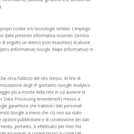
).
 propri cookie e/o tecnologie similari. L’impiego
 e non dalla presente informativa essendo Dimora
o di seguito un elenco (non esaustivo) di alcune
ytics (informativa) Google Maps (informativa) In
 circa l’utilizzo del sito stesso. Al fine di
imizzazione degli IP (pertanto Google Analytics
ggio più a monte della rete in cui avviene la
alytics Data Processing Amendment) messo a
gle garantisce che tratterà i dati personali
ri servizi Google a meno che ciò non sia stato
 opzioni pubblicitarie e di condivisione dei dati
mento, pertanto, è effettuato per meri fini
tati equiparati ai cookie tecnici e come tali