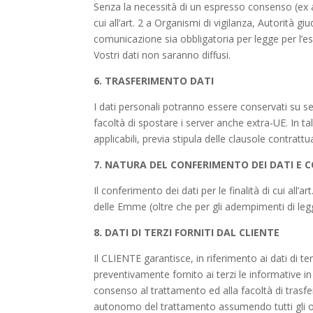
Senza la necessità di un espresso consenso (ex art. 
cui all’art. 2 a Organismi di vigilanza, Autorità gi
comunicazione sia obbligatoria per legge per l’esp
Vostri dati non saranno diffusi.
6. TRASFERIMENTO DATI
I dati personali potranno essere conservati su ser
facoltà di spostare i server anche extra-UE. In tal
applicabili, previa stipula delle clausole contra
7. NATURA DEL CONFERIMENTO DEI DATI E C
Il conferimento dei dati per le finalità di cui all’
delle Emme (oltre che per gli adempimenti di legg
8. DATI DI TERZI FORNITI DAL CLIENTE
Il CLIENTE garantisce, in riferimento ai dati di te
preventivamente fornito ai terzi le informative 
consenso al trattamento ed alla facoltà di trasferi
autonomo del trattamento assumendo tutti gli o