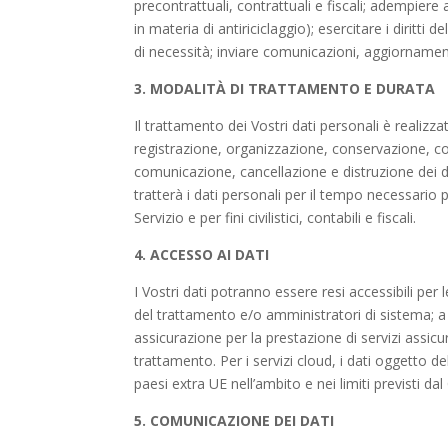
precontrattuali, contrattuali e fiscali; adempiere
in materia di antiriciclaggio); esercitare i diritti 
di necessità; inviare comunicazioni, aggiornamen
3. MODALITÀ DI TRATTAMENTO E DURATA
Il trattamento dei Vostri dati personali è realizz
registrazione, organizzazione, conservazione, co
comunicazione, cancellazione e distruzione dei da
tratterà i dati personali per il tempo necessario 
Servizio e per fini civilistici, contabili e fiscali.
4. ACCESSO AI DATI
I Vostri dati potranno essere resi accessibili per le
del trattamento e/o amministratori di sistema; a soc
assicurazione per la prestazione di servizi assicur
trattamento. Per i servizi cloud, i dati oggetto d
paesi extra UE nell’ambito e nei limiti previsti 
5. COMUNICAZIONE DEI DATI