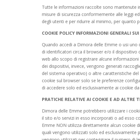
Tutte le informazioni raccolte sono mantenute in
misure di sicurezza conformemente alle leggi ed a
degli utenti e per ridurre al minimo, per quanto p
COOKIE POLICY INFORMAZIONI GENERALI SUI
Quando accedi a Dimora delle Emme o usi uno dei n
di identificatori circa il browser e/o il dispositi
web allo scopo di registrare alcune informazioni r
dei dispositivi, invece, vengono generati raccogl
del sistema operativo) o altre caratteristiche de
cookie sul browser solo se le preferenze config
di accedere solo ed esclusivamente ai cookie da es
PRATICHE RELATIVE AI COOKIE E AD ALTRE 
Dimora delle Emme potrebbero utilizzare i cookie o
il sito e/o servizi in esso incorporati o ad esso co
Emme NON utilizza direttamente alcun cookie di p
quali vengono utilizzati solo ed esclusivamente p
vengono utilizzati per conteggiare il numero di let