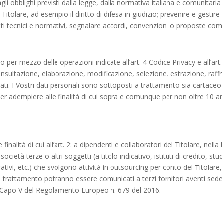
 agli obblighi previsti dalla legge, dalla normativa italiana e comunita
del Titolare, ad esempio il diritto di difesa in giudizio; prevenire e gestire
ti tecnici e normativi, segnalare accordi, convenzioni o proposte com
ato per mezzo delle operazioni indicate all’art. 4 Codice Privacy e all’a
nsultazione, elaborazione, modificazione, selezione, estrazione, raffr
ti. I Vostri dati personali sono sottoposti a trattamento sia cartaceo
per adempiere alle finalità di cui sopra e comunque per non oltre 10 an
 finalità di cui all’art. 2: a dipendenti e collaboratori del Titolare, nella
ietà terze o altri soggetti (a titolo indicativo, istituti di credito, stu
ativi, etc.) che svolgono attività in outsourcing per conto del Titolare, 
el trattamento potranno essere comunicati a terzi fornitori aventi sede 
dal Capo V del Regolamento Europeo n. 679 del 2016.