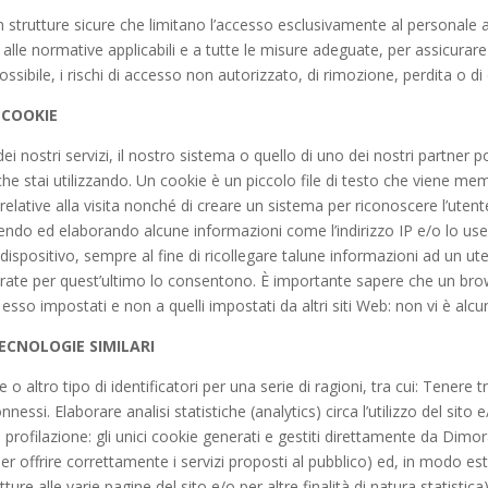
 strutture sicure che limitano l’accesso esclusivamente al personale 
lle normative applicabili e a tutte le misure adeguate, per assicurare 
ossibile, i rischi di accesso non autorizzato, di rimozione, perdita o d
 COOKIE
ostri servizi, il nostro sistema o quello di uno dei nostri partner po
vo che stai utilizzando. Un cookie è un piccolo file di testo che viene m
elative alla visita nonché di creare un sistema per riconoscere l’utent
iendo ed elaborando alcune informazioni come l’indirizzo IP e/o lo use
l dispositivo, sempre al fine di ricollegare talune informazioni ad un 
urate per quest’ultimo lo consentono. È importante sapere che un br
so impostati e non a quelli impostati da altri siti Web: non vi è alcun 
TECNOLOGIE SIMILARI
 altro tipo di identificatori per una serie di ragioni, tra cui: Tenere t
nnessi. Elaborare analisi statistiche (analytics) circa l’utilizzo del sito
rofilazione: gli unici cookie generati e gestiti direttamente da Dimor
er offrire correttamente i servizi proposti al pubblico) ed, in modo e
ture alle varie pagine del sito e/o per altre finalità di natura statistic