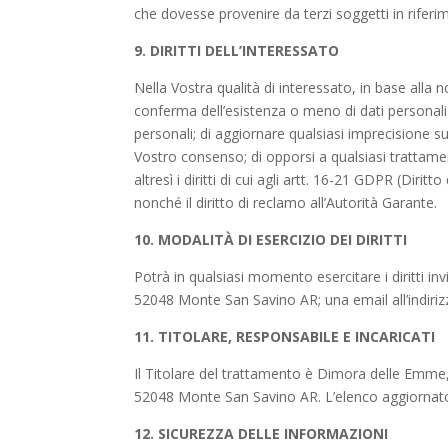
che dovesse provenire da terzi soggetti in riferim
9. DIRITTI DELL’INTERESSATO
Nella Vostra qualità di interessato, in base alla n
conferma dell’esistenza o meno di dati personali 
personali; di aggiornare qualsiasi imprecisione sui
Vostro consenso; di opporsi a qualsiasi trattament
altresì i diritti di cui agli artt. 16-21 GDPR (Diritto
nonché il diritto di reclamo all’Autorità Garante.
10. MODALITÀ DI ESERCIZIO DEI DIRITTI
Potrà in qualsiasi momento esercitare i diritti
52048 Monte San Savino AR; una email all’indir
11. TITOLARE, RESPONSABILE E INCARICATI
Il Titolare del trattamento è Dimora delle Emme
52048 Monte San Savino AR. L’elenco aggiornato d
12. SICUREZZA DELLE INFORMAZIONI