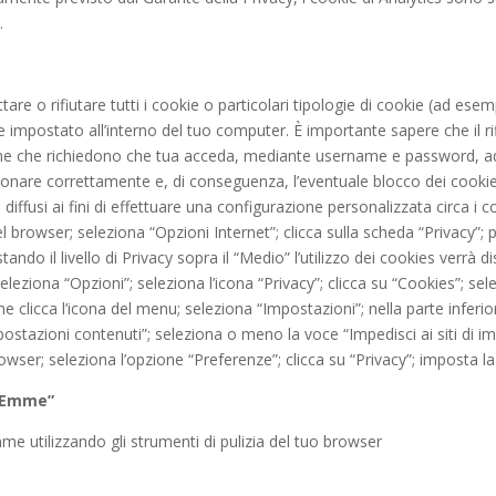
.
re o rifiutare tutti i cookie o particolari tipologie di cookie (ad esem
 impostato all’interno del tuo computer. È importante sapere che il rifi
me che richiedono che tua acceda, mediante username e password, ad are
nzionare correttamente e, di conseguenza, l’eventuale blocco dei cookie
ù diffusi ai fini di effettuare una configurazione personalizzata circa i 
l browser; seleziona “Opzioni Internet”; clicca sulla scheda “Privacy”; per
do il livello di Privacy sopra il “Medio” l’utilizzo dei cookies verrà di
eleziona “Opzioni”; seleziona l’icona “Privacy”; clicca su “Cookies”; sel
me clicca l’icona del menu; seleziona “Impostazioni”; nella parte infer
ostazioni contenuti”; seleziona o meno la voce “Impedisci ai siti di impo
rowser; seleziona l’opzione “Preferenze”; clicca su “Privacy”; imposta la 
e Emme”
mme utilizzando gli strumenti di pulizia del tuo browser