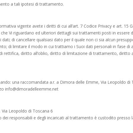
ento a tali ipotesi di trattamento.
ormativa vigente avete i diritti di cui all’art. 7 Codice Privacy e art. 
che Vi riguardano ed ulteriori dettagli sui trattamenti posti in essere
 dati; di cancellare qualsiasi dato per il quale non ci sia alcun presuppo
o; di limitare il modo in cui trattiamo i Suoi dati personali in fase d
 di rettifica, diritto all’oblio, diritto di limitazione di trattamento, diritto
 inviando: una raccomandata a.r. a Dimora delle Emme, Via Leopoldo di
izzo info@dimoradelleemme.net
, Via Leopoldo di Toscana 6
ei responsabili e degli incaricati al trattamento è custodito presso 