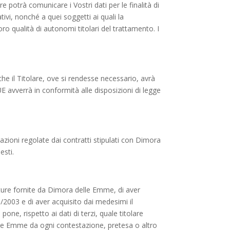
re potrà comunicare i Vostri dati per le finalità di
ativi, nonché a quei soggetti ai quali la
oro qualità di autonomi titolari del trattamento. I
che il Titolare, ove si rendesse necessario, avrà
-UE avverrà in conformità alle disposizioni di legge
estazioni regolate dai contratti stipulati con Dimora
esti.
rutture fornite da Dimora delle Emme, di aver
/2003 e di aver acquisito dai medesimi il
one, rispetto ai dati di terzi, quale titolare
le Emme da ogni contestazione, pretesa o altro