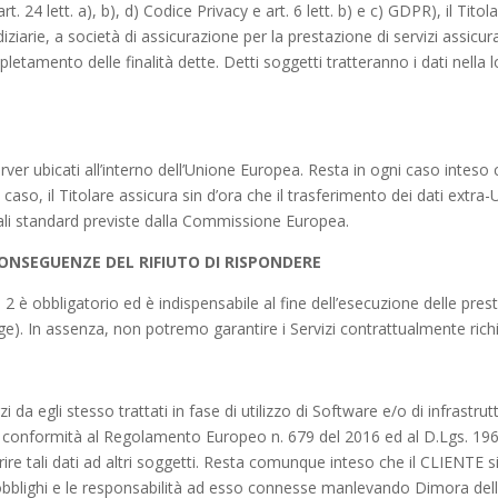
24 lett. a), b), d) Codice Privacy e art. 6 lett. b) e c) GDPR), il Titola
udiziarie, a società di assicurazione per la prestazione di servizi assicur
letamento delle finalità dette. Detti soggetti tratteranno i dati nella l
ver ubicati all’interno dell’Unione Europea. Resta in ogni caso inteso 
 caso, il Titolare assicura sin d’ora che il trasferimento dei dati extra
ttuali standard previste dalla Commissione Europea.
ONSEGUENZE DEL RIFIUTO DI RISPONDERE
art. 2 è obbligatorio ed è indispensabile al fine dell’esecuzione delle pr
e). In assenza, non potremo garantire i Servizi contrattualmente richi
rzi da egli stesso trattati in fase di utilizzo di Software e/o di infrast
in conformità al Regolamento Europeo n. 679 del 2016 ed al D.Lgs. 196
re tali dati ad altri soggetti. Resta comunque inteso che il CLIENTE si p
bblighi e le responsabilità ad esso connesse manlevando Dimora del