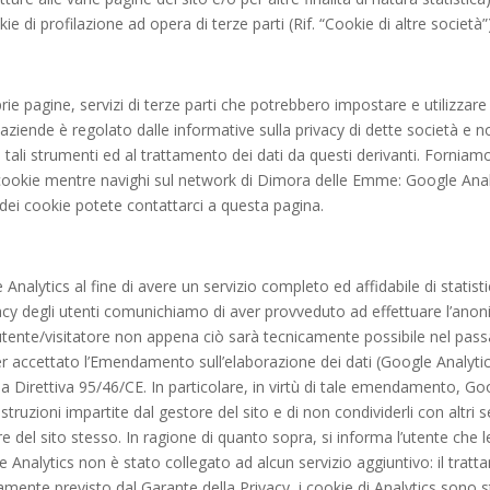
 di profilazione ad opera di terze parti (Rif. “Cookie di altre società”
ie pagine, servizi di terze parti che potrebbero impostare e utilizzare
ali aziende è regolato dalle informative sulla privacy di dette società
tali strumenti ed al trattamento dei dati da questi derivanti. Forniam
i cookie mentre navighi sul network di Dimora delle Emme: Google Anal
o dei cookie potete contattarci a questa pagina.
alytics al fine di avere un servizio completo ed affidabile di statistiche
vacy degli utenti comunichiamo di aver provveduto ad effettuare l’anon
utente/visitatore non appena ciò sarà tecnicamente possibile nel passa
di aver accettato l’Emendamento sull’elaborazione dei dati (Google An
la Direttiva 95/46/CE. In particolare, in virtù di tale emendamento, Goo
le istruzioni impartite dal gestore del sito e di non condividerli con alt
e del sito stesso. In ragione di quanto sopra, si informa l’utente che le
nalytics non è stato collegato ad alcun servizio aggiuntivo: il tratta
tamente previsto dal Garante della Privacy, i cookie di Analytics sono s