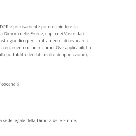
15 GDPR e precisamente potete chiedere: la
 da Dimora delle Emme; copia dei Vostri dati
sto giuridico per il trattamento; di revocare il
i accertamento di un reclamo. Ove applicabili, ha
 alla portabilità dei dati, diritto di opposizione),
 Toscana 6
la sede legale della Dimora delle Emme.